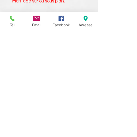
Montage sur ou sous plan.
Tél
Email
Facebook
Adresse
Haut de page
Tél:
01 60 06 00 30
moinschercuisine@gmail.com
Magasin ouvert du mardi au
samedi de 10h00 à 12h30 et de
14h00 à 18h00 (Samedi de 10h00 à
13h00)