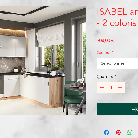
ISABEL an
- 2 coloris
Prix
709,00 €
Couleur
*
Sélectionner
Quantité
*
Aj