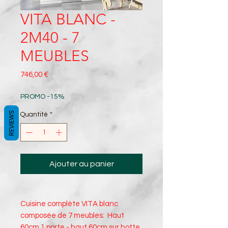
VITA BLANC -
2M40 - 7
MEUBLES
Prix
746,00 €
PROMO -15%
REVIEWS
Quantité
*
Ajouter au panier
Cuisine complète VITA blanc
composée de 7 meubles: Haut
60cm 1 porte - haut 60cm sur hotte